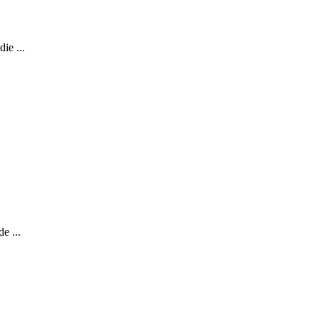
ie ...
e ...