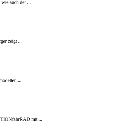
ie auch der ...
r zeigt ...
odellen ...
AKTIONfahrRAD mit ...