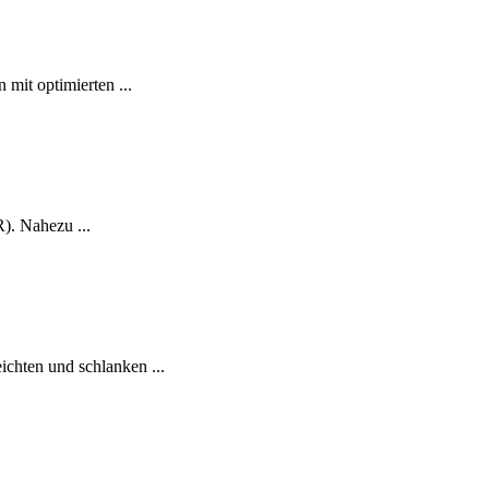
it optimierten ...
). Nahezu ...
ten und schlanken ...