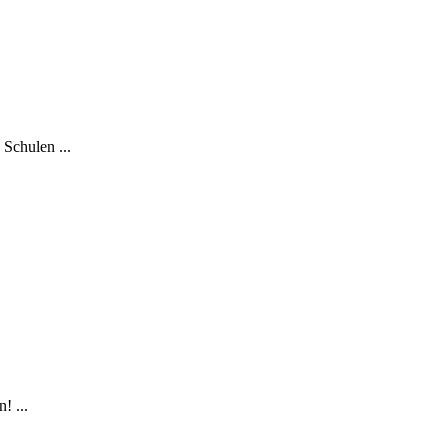
Schulen ...
! ...