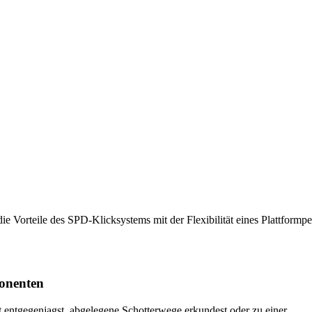
rteile des SPD-Klicksystems mit der Flexibilität eines Plattformped
onenten
 entgegenjagst, abgelegene Schotterwege erkundest oder zu einer ...