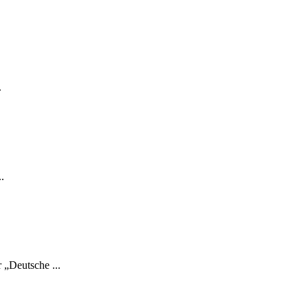
.
.
 „Deutsche ...